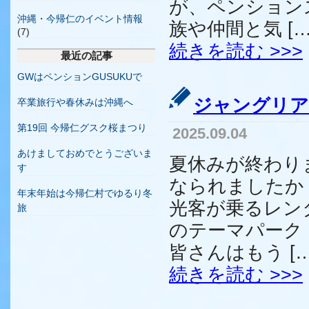
が、ペンション
沖縄・今帰仁のイベント情報
族や仲間と気 […
(7)
続きを読む >>>
最近の記事
GWはペンションGUSUKUで
ジャングリア
卒業旅行や春休みは沖縄へ
第19回 今帰仁グスク桜まつり
2025.09.04
あけましておめでとうございま
夏休みが終わり
す
なられましたか
年末年始は今帰仁村でゆるり冬
光客が乗るレン
旅
のテーマパーク
皆さんはもう […
続きを読む >>>