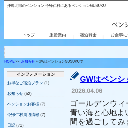
沖縄北部のペンション 今帰仁村にあるペンションGUSUKU
HOME
>>
お知らせ
> GWはペンションGUSUKUで
インフォメーション
GWはペンシ
お得なご宿泊プラン
(1)
2026.04.06
お知らせ
(52)
ゴールデンウィ
ペンションお客様
(7)
青い海と心地よ
今帰仁村周辺情報
(7)
間を過ごしてみ
日記
(71)