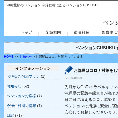
沖縄北部のペンション 今帰仁村にあるペンションGUSUKU
ペンションGUSUK
HOME
>>
お知らせ
> お部屋はコロナ対策をしています
インフォメーション
お部屋はコロナ対策をし
お得なご宿泊プラン
(1)
2020.08.06
お知らせ
(52)
先月からGoToトラベルキャ
沖縄県の緊急事態宣言が発表
ペンションお客様
(7)
日に日に増えるコロナ感染者
今帰仁村周辺情報
(7)
ペンションは清潔に安全に宿
安心してお越しくださいませ
日記
(71)